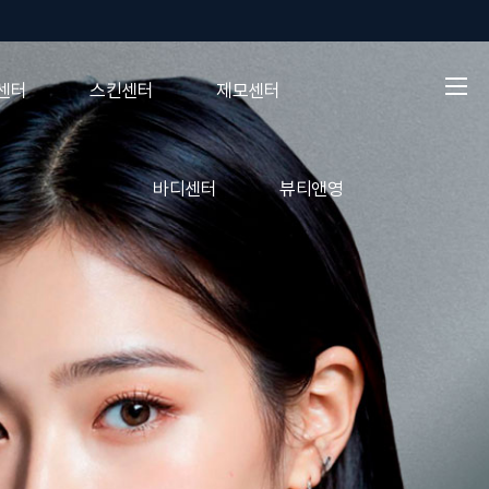
로그인
회원가입
센터
스킨센터
제모센터
바디센터
뷰티앤영