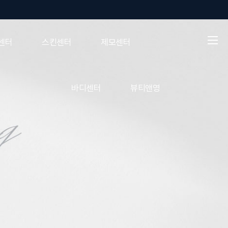
로그인
회원가입
센터
스킨센터
제모센터
바디센터
뷰티앤영